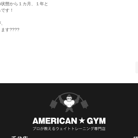
の状態から１カ月、１年と
みです！
が、
す????