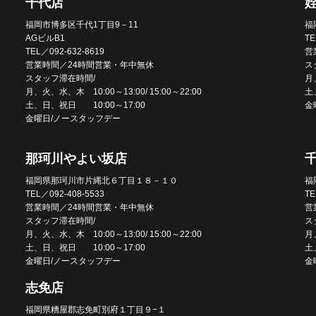
千代店
福岡市博多区千代1丁目9－11
福
AGビルB1
TE
TEL／092-632-8619
営
営業時間／24時間営業・年中無休
ス
スタッフ滞在時間/
月、
月、火、水、木 10:00～13:00/ 15:00～22:00
土
土、日、祝日 10:00～17:00
金
金曜日/ノースタッフデー
那珂川やよい坂店
福岡県那珂川市片縄北６丁目１８－１０
福
TEL／092-408-5533
TE
営業時間／24時間営業・年中無休
営
スタッフ滞在時間/
ス
月、火、水、木 10:00～13:00/ 15:00～22:00
月、
土、日、祝日 10:00～17:00
土
金曜日/ノースタッフデー
金
志免店
福岡県糟屋郡志免町別府１丁目９−１