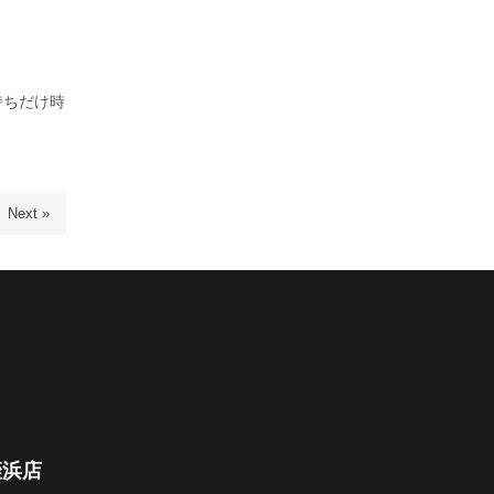
持ちだけ時
Next »
姪浜店