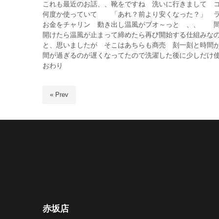
これも最近のお話、、靴をですね 洗いに行きまして 
何度か使っていて 「あれ？前より安くなった？」 
お金をチャリン 動き出し温風がブオ～っと 、、 間
開けたら温風が止まって締めたら再び開始する仕組みな
と、思いましたが そこはあちらも商売 刻一刻と時間
間が過ぎるのが遅くなってたので洗濯した後に少しだけ
おわり
« Prev
赤坂店