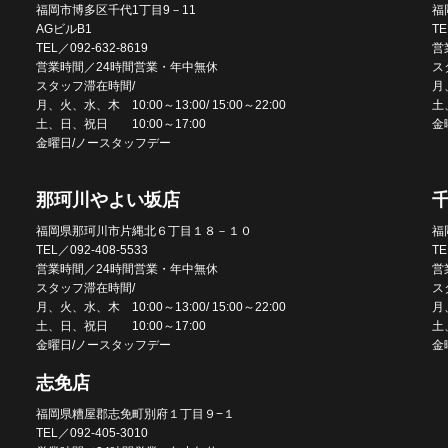
福岡市博多区千代1丁目9－11
福
AGビルB1
TE
TEL／092-632-8619
営
営業時間／24時間営業・年中無休
ス
スタッフ滞在時間/
月、
月、火、水、木 10:00～13:00/ 15:00～22:00
土
土、日、祝日 10:00～17:00
金
金曜日/ノースタッフデー
那珂川やよい坂店
福岡県那珂川市片縄北６丁目１８－１０
福
TEL／092-408-5533
TE
営業時間／24時間営業・年中無休
営
スタッフ滞在時間/
ス
月、火、水、木 10:00～13:00/ 15:00～22:00
月、
土、日、祝日 10:00～17:00
土
金曜日/ノースタッフデー
金
志免店
福岡県糟屋郡志免町別府１丁目９−１
TEL／092-405-3010