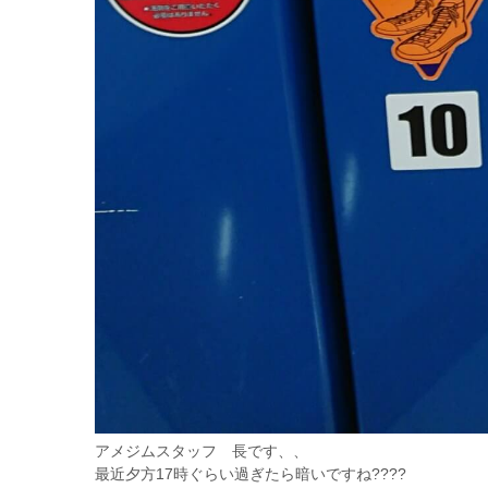
アメジムスタッフ 長です、、
最近夕方17時ぐらい過ぎたら暗いですね????