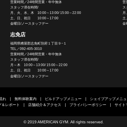
営業時間／24時間営業・年中無休
営
スタッフ滞在時間/
ス
月、火、水、木 10:00～13:00/ 15:00～22:00
月、
土、日、祝日 10:00～17:00
土
金曜日/ノースタッフデー
金
志免店
福岡県糟屋郡志免町別府１丁目９−１
TEL／092-405-3010
営業時間／24時間営業・年中無休
スタッフ滞在時間/
月～木 10:00～13:00/ 15:00～22:00
土、日、祝日 10:00～17:00
金曜日/ノースタッフデー
流れ
|
無料体験案内
|
ビルドアップメニュー
|
シェイプアップメニュ
グ＆レポート
|
店舗紹介＆アクセス
|
プライバシーポリシー
|
サイト
© 2019 AMERICAN GYM. All rights reserved.