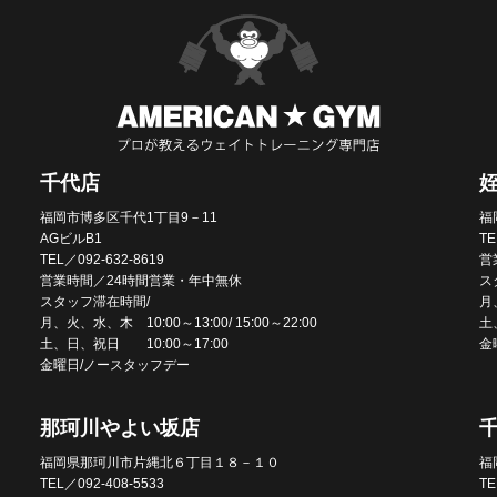
千代店
福岡市博多区千代1丁目9－11
福
AGビルB1
TE
TEL／092-632-8619
営
営業時間／24時間営業・年中無休
ス
スタッフ滞在時間/
月、
月、火、水、木 10:00～13:00/ 15:00～22:00
土
土、日、祝日 10:00～17:00
金
金曜日/ノースタッフデー
那珂川やよい坂店
福岡県那珂川市片縄北６丁目１８－１０
福
TEL／092-408-5533
TE