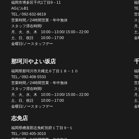
福岡市博多区千代1丁目9－11
福
AGビルB1
TE
TEL／092-632-8619
営
営業時間／24時間営業・年中無休
ス
スタッフ滞在時間/
月、
月、火、水、木 10:00～13:00/ 15:00～22:00
土
土、日、祝日 10:00～17:00
金
金曜日/ノースタッフデー
那珂川やよい坂店
福岡県那珂川市片縄北６丁目１８－１０
福
TEL／092-408-5533
TE
営業時間／24時間営業・年中無休
営
スタッフ滞在時間/
ス
月、火、水、木 10:00～13:00/ 15:00～22:00
月、
土、日、祝日 10:00～17:00
土
金曜日/ノースタッフデー
金
志免店
福岡県糟屋郡志免町別府１丁目９−１
TEL／092-405-3010