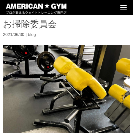
N
a
v
お掃除委員会
i
g
a
2021/06/30
|
blog
t
i
o
n