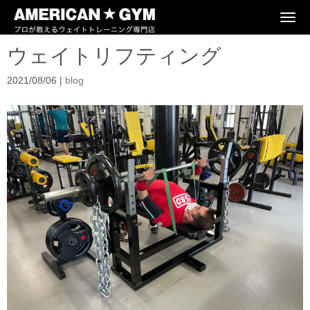
N
a
v
ウェイトリフティング
i
g
a
2021/08/06
|
blog
t
i
o
n