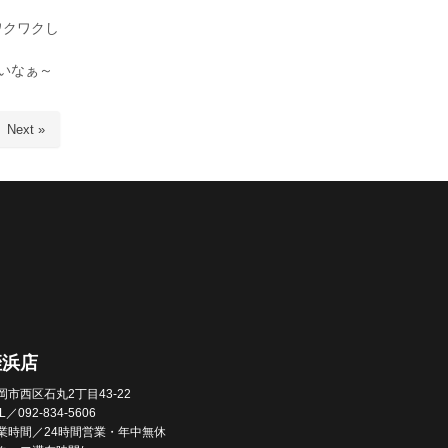
ワクワクし
いなぁ～
Next »
姪浜店
岡市西区石丸2丁目43-22
L／092-834-5606
業時間／24時間営業・年中無休