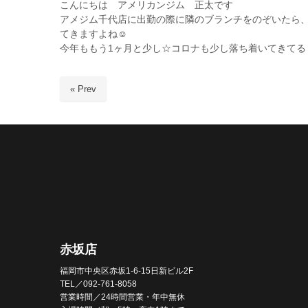
こんにちは アメリカンジム 正太です
アメジム千代店に出勤の際に隣のブランチをのぞいたら
てきますよね☺
今年ももう1ヶ月と少し☆コロナも少し落ち着いてきて
« Prev
赤坂店
福岡市中央区赤坂1-6-15日新ビル2F
TEL／092-761-8058
営業時間／24時間営業・年中無休