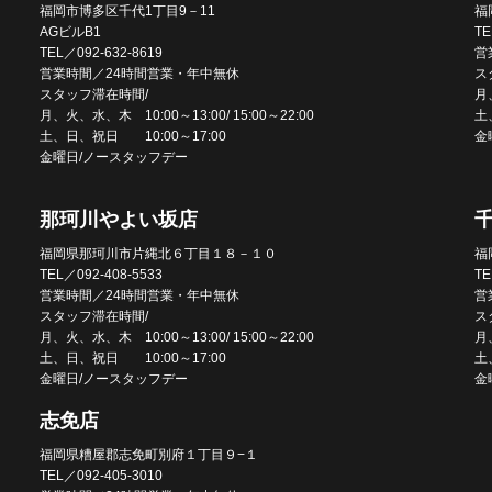
福岡市博多区千代1丁目9－11
福
AGビルB1
TE
TEL／092-632-8619
営
営業時間／24時間営業・年中無休
ス
スタッフ滞在時間/
月、
月、火、水、木 10:00～13:00/ 15:00～22:00
土
土、日、祝日 10:00～17:00
金
金曜日/ノースタッフデー
那珂川やよい坂店
福岡県那珂川市片縄北６丁目１８－１０
福
TEL／092-408-5533
TE
営業時間／24時間営業・年中無休
営
スタッフ滞在時間/
ス
月、火、水、木 10:00～13:00/ 15:00～22:00
月、
土、日、祝日 10:00～17:00
土
金曜日/ノースタッフデー
金
志免店
福岡県糟屋郡志免町別府１丁目９−１
TEL／092-405-3010