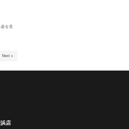
る姿を見
Next »
姪浜店