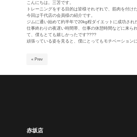
こんにちは。三苫です。
トレーニングをする目的は皆様それぞれで、筋肉を付け
今回は千代店の会員様の紹介です。
ジムに通い始めて約半年で
20kg
程ダイエットに成功され
仕事終わりの夜遅い時間帯、仕事の休憩時間などに来ら
て、僕もとても嬉しかったです
????
頑張っている姿を見ると、僕にとってもモチベーションにな
« Prev
赤坂店