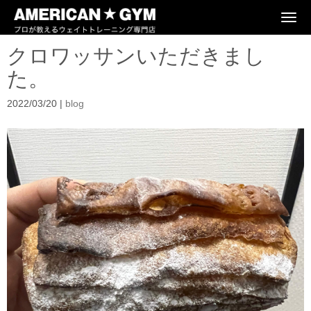
N
a
v
クロワッサンいただきまし
i
g
た。
a
t
i
2022/03/20
|
blog
o
n