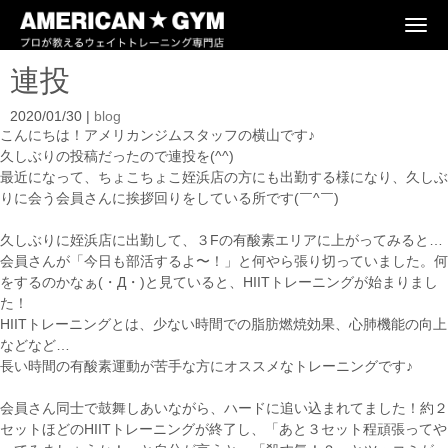
N
a
v
連投
i
g
a
2020/01/30
|
blog
t
こんにちは！アメリカンジムスタッフの横山です♪
i
o
久しぶりの投稿だったので連投を(^^)
n
最近になって、ちょこちょこ姪浜店の方にも出勤する様になり、久しぶ
りに会う会員さんに挨拶回りをしている所です(￣^￣)ゞ
久しぶりに姪浜店に出勤して、３Fの有酸素エリアに上がってみると…
会員さんが「今日も部活するよ〜！」と何やら張り切っていました。何
をするのかなぁ(・Д・)と見ていると、HIITトレーニングが始まりまし
た！
HIITトレーニングとは、少ない時間での脂肪燃焼効果、心肺機能の向上
などなど…
長い時間の有酸素運動が苦手な方にオススメなトレーニングです♪
会員さん同士で鼓舞しあいながら、ハードに追い込まれてました！約２
セットほどのHIITトレーニングが終了し、「あと３セット程頑張ってや