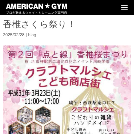
N
a
v
香椎さくら祭り！
i
g
a
2025/02/28
|
blog
t
i
o
n