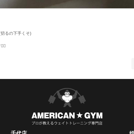
切るの下手くそ)
♂️
千代店