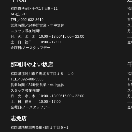
福岡市博多区千代1丁目9－11
福
AGビルB1
TE
TEL／092-632-8619
営
営業時間／24時間営業・年中無休
ス
スタッフ滞在時間/
月、
月、火、水、木 10:00～13:00/ 15:00～22:00
土
土、日、祝日 10:00～17:00
金
金曜日/ノースタッフデー
那珂川やよい坂店
福岡県那珂川市片縄北６丁目１８－１０
福
TEL／092-408-5533
TE
営業時間／24時間営業・年中無休
営
スタッフ滞在時間/
ス
月、火、水、木 10:00～13:00/ 15:00～22:00
月、
土、日、祝日 10:00～17:00
土
金曜日/ノースタッフデー
金
志免店
福岡県糟屋郡志免町別府１丁目９−１