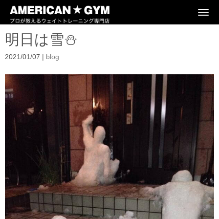
N
a
v
明日は雪⛄
i
g
a
2021/01/07
|
blog
t
i
o
n