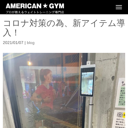
N
a
v
コロナ対策の為、新アイテム導
i
g
入！
a
t
i
2021/01/07
|
blog
o
n