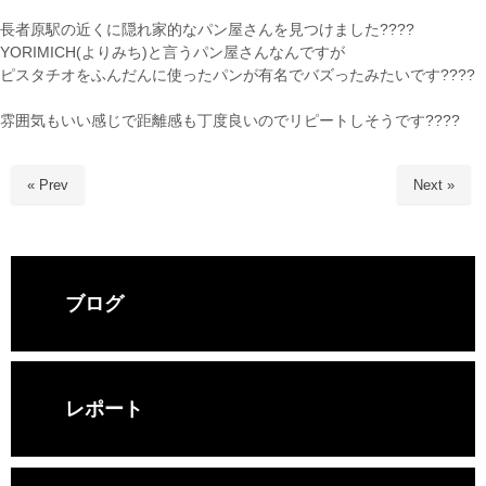
長者原駅の近くに隠れ家的なパン屋さんを見つけました????
YORIMICH(よりみち)と言うパン屋さんなんですが
ピスタチオをふんだんに使ったパンが有名でバズったみたいです????
雰囲気もいい感じで距離感も丁度良いのでリピートしそうです????
« Prev
Next »
ブログ
レポート