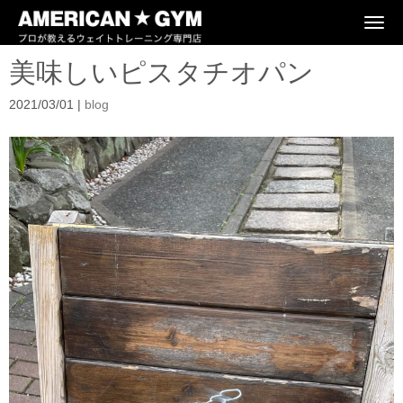
N
a
v
美味しいピスタチオパン
i
g
a
2021/03/01
|
blog
t
i
o
n