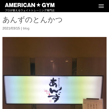
N
a
v
あんずのとんかつ
i
g
a
2021/03/15
|
blog
t
i
o
n